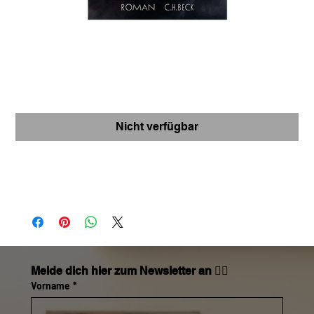
Gott des Waldes
Preis
€ 27,50
Nicht verfügbar
https://www.thalia.at/shop/home/artikeldetails/A10728
89771
Melde dich hier zum Newsletter an 👇🏼
Vorname
*