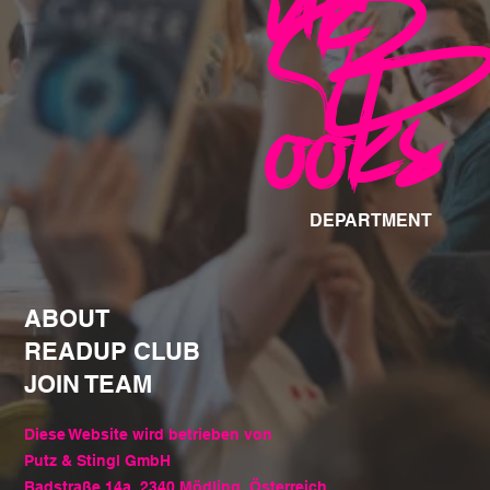
nk
B
ooks
DEPARTMENT
ABOUT
READUP CLUB
JOIN TEAM
Diese Website wird betrieben von
Putz & Stingl GmbH
Badstraße 14a, 2340 Mödling, Österreich