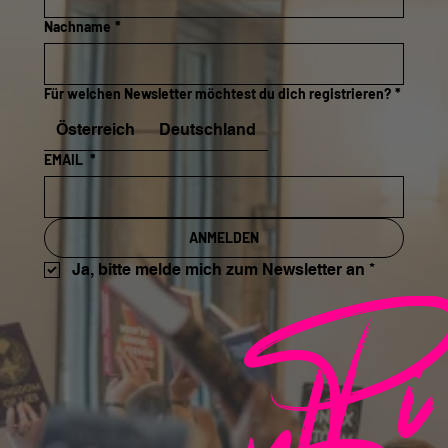
Nachname
*
Für welchen Newsletter möchtest du dich registrieren?
*
Österreich
Deutschland
EMAIL
*
ANMELDEN
Pi
Ja, bitte melde mich zum Newsletter an
*