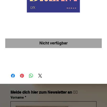
Fever Dream
Preis
€ 18,00
Nicht verfügbar
https://www.thalia.at/shop/home/artikeldetails/A10772
12408
Melde dich hier zum Newsletter an 👇🏼
Vorname
*