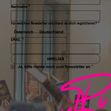
Nachname
*
Für welchen Newsletter möchtest du dich registrieren?
*
Österreich
Deutschland
EMAIL
*
ANMELDEN
Pi
Ja, bitte melde mich zum Newsletter an
*