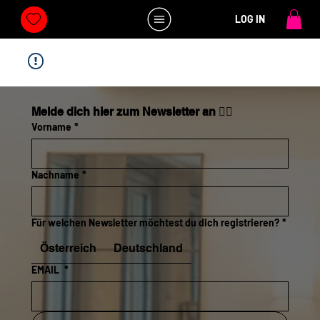
LOG IN
Melde dich hier zum Newsletter an 👇🏼
Vorname
*
Nachname
*
Für welchen Newsletter möchtest du dich registrieren?
*
Österreich
Deutschland
EMAIL
*