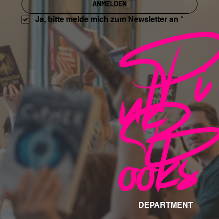
ANMELDEN
Pi
Ja, bitte melde mich zum Newsletter an
*
nk
B
ooks
DEPARTMENT