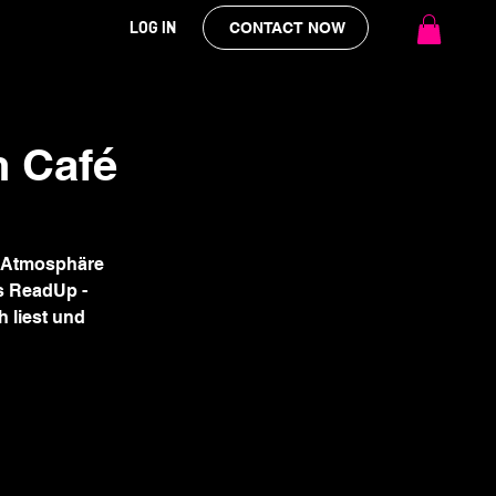
LOG IN
CONTACT NOW
 Café
n Atmosphäre
s ReadUp -
h liest und