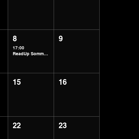
8
9
17:00
ReadUp Sommer Get-together
15
16
22
23