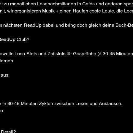
t zu monatlichen Lesenachmittagen in Cafés und anderen spann
mit, wir organisieren Musik + einen Haufen coole Leute, die Loc
m nächsten ReadUp dabei und bring doch gleich deine Buch-Bes
n ReadUp Club?
eweils Lese-Slots und Zeitslots für Gespräche (á 30-45 Minuten
ernen. 
 aus:
 in 30-45 Minuten Zyklen zwischen Lesen und Austausch. 
de
 Detail?