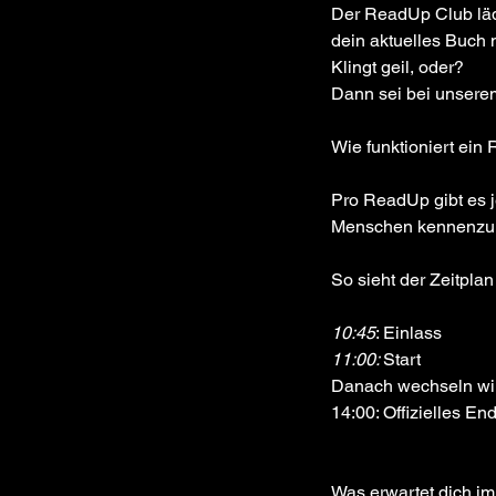
Der ReadUp Club läd
dein aktuelles Buch 
Klingt geil, oder? 
Dann sei bei unsere
Wie funktioniert ei
Pro ReadUp gibt es j
Menschen kennenzul
So sieht der Zeitplan
10:45
: Einlass
11:00: 
Start
Danach wechseln wir
14:00: Offizielles En
Was erwartet dich im