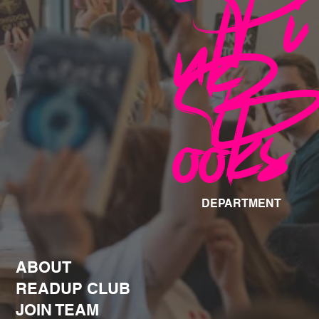
Pi
nk
B
ooks
DEPARTMENT
ABOUT
READUP CLUB
JOIN TEAM