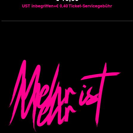
UST inbegriffen
+€ 0,40 Ticket-Servicegebühr
Mehr ist
Mehr