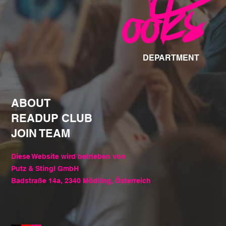
B
ooks
DEPARTMENT
ABOUT
READUP CLUB
JOIN TEAM
Diese Website wird betrieben von
Putz & Stingl GmbH
Badstraße 14a, 2340 Mödling, Österreich