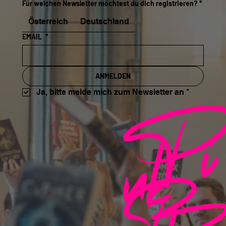
Für welchen Newsletter möchtest du dich registrieren?
*
Österreich
Deutschland
EMAIL
*
ANMELDEN
Pi
Ja, bitte melde mich zum Newsletter an
*
nk