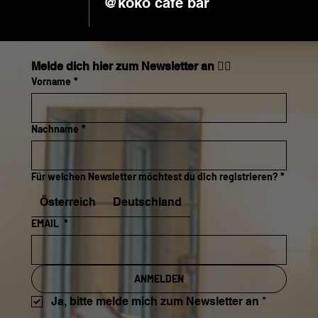
@koko café bar
Melde dich hier zum Newsletter an 👇🏼
Vorname
*
Nachname
*
Für welchen Newsletter möchtest du dich registrieren?
*
Österreich
Deutschland
EMAIL
*
ANMELDEN
Ja, bitte melde mich zum Newsletter an
*