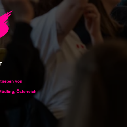
s
T
etrieben von
Mödling, Österreich