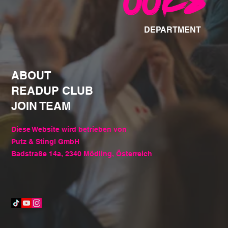
ooks
DEPARTMENT
ABOUT
READUP CLUB
JOIN TEAM
Diese Website wird betrieben von
Putz & Stingl GmbH
Badstraße 14a, 2340 Mödling, Österreich