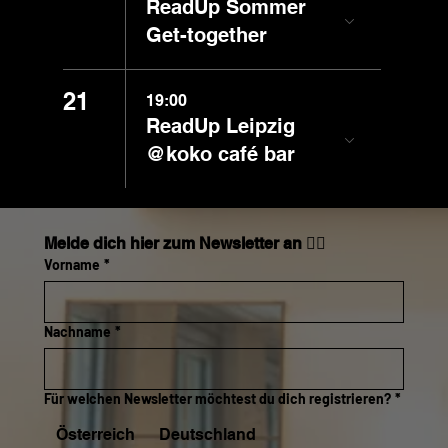
ReadUp Sommer
Get-together
21
19:00
ReadUp Leipzig
@koko café bar
Melde dich hier zum Newsletter an 👇🏼
Vorname
*
Nachname
*
Für welchen Newsletter möchtest du dich registrieren?
*
Österreich
Deutschland