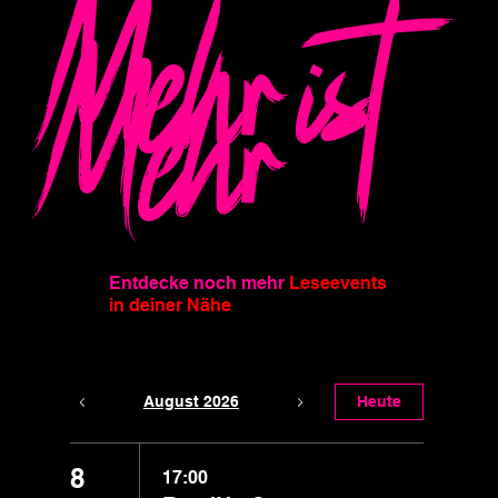
Mehr ist
Mehr
Entdecke noch mehr
Leseevents
in deiner Nähe
August 2026
Heute
8
17:00